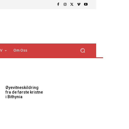
TV
Om Oss
Øyevitneskildring
fra de første kristne
i Bithynia