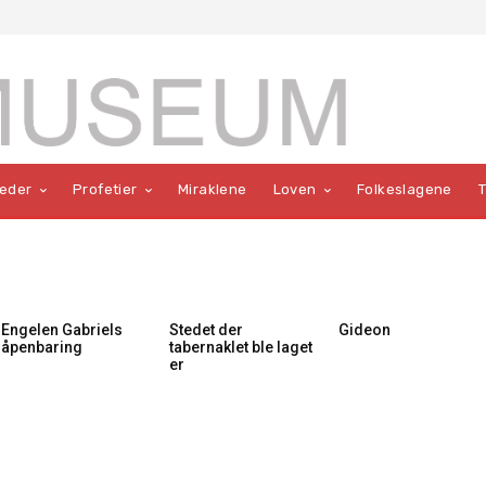
teder
Profetier
Miraklene
Loven
Folkeslagene
Engelen Gabriels
Stedet der
Gideon
åpenbaring
tabernaklet ble laget
er