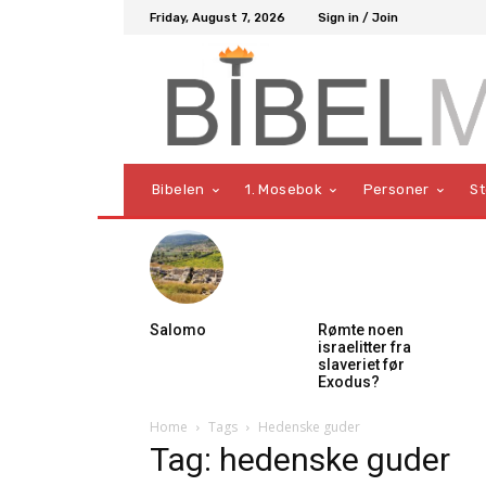
Friday, August 7, 2026
Sign in / Join
Bibelen
1. Mosebok
Personer
S
Salomo
Rømte noen
israelitter fra
slaveriet før
Exodus?
Home
Tags
Hedenske guder
Tag: hedenske guder