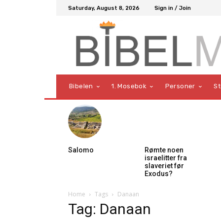
Saturday, August 8, 2026
Sign in / Join
Bibelen
1. Mosebok
Personer
S
Salomo
Rømte noen
israelitter fra
slaveriet før
Exodus?
Home
Tags
Danaan
Tag: Danaan