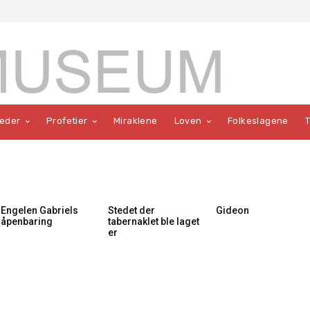
teder
Profetier
Miraklene
Loven
Folkeslagene
Engelen Gabriels
Stedet der
Gideon
åpenbaring
tabernaklet ble laget
er