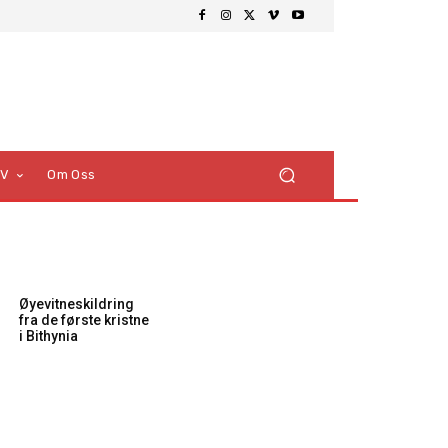
TV
Om Oss
Øyevitneskildring
fra de første kristne
i Bithynia