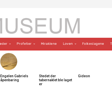
teder
Profetier
Miraklene
Loven
Folkeslagene
Engelen Gabriels
Stedet der
Gideon
åpenbaring
tabernaklet ble laget
er