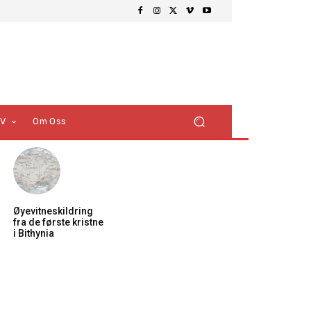
TV
Om Oss
Øyevitneskildring
fra de første kristne
i Bithynia