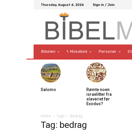
Thursday, August 6, 2026
Sign in / Join
Bibelen
1. Mosebok
Personer
S
Salomo
Rømte noen
israelitter fra
slaveriet før
Exodus?
Home
Tags
Bedrag
Tag: bedrag