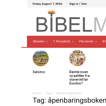
Friday, August 7, 2026
Sign in / Join
Bibelen
1. Mosebok
Personer
S
Salomo
Rømte noen
israelitter fra
slaveriet før
Exodus?
Home
Tags
åpenbaringsboken
Tag: åpenbaringsboke