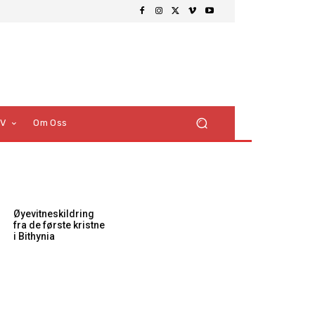
TV
Om Oss
Øyevitneskildring
fra de første kristne
i Bithynia