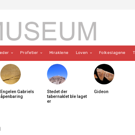
teder
Profetier
Miraklene
Loven
Folkeslagene
Engelen Gabriels
Stedet der
Gideon
åpenbaring
tabernaklet ble laget
er
n