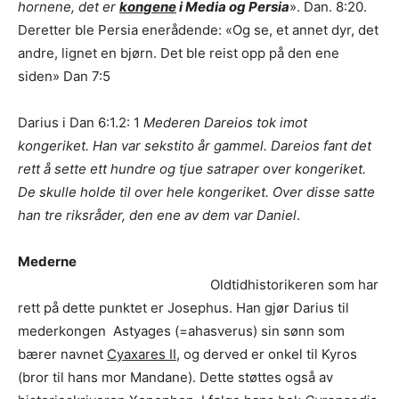
hornene, det er
kongene
i Media og Persia
». Dan. 8:20.
Deretter ble Persia enerådende: «Og se, et annet dyr, det
andre, lignet en bjørn. Det ble reist opp på den ene
siden» Dan 7:5
Darius i Dan 6:1.2: 1
Mederen Dareios tok imot
kongeriket. Han var sekstito år gammel. Dareios fant det
rett å sette ett hundre og tjue satraper over kongeriket.
De skulle holde til over hele kongeriket. Over disse satte
han tre riksråder, den ene av dem var Daniel
.
Mederne
Oldtidhistorikeren som har
rett på dette punktet er Josephus. Han gjør Darius til
mederkongen Astyages (=ahasverus) sin sønn som
bærer navnet
Cyaxares II
, og derved er onkel til Kyros
(bror til hans mor Mandane). Dette støttes også av