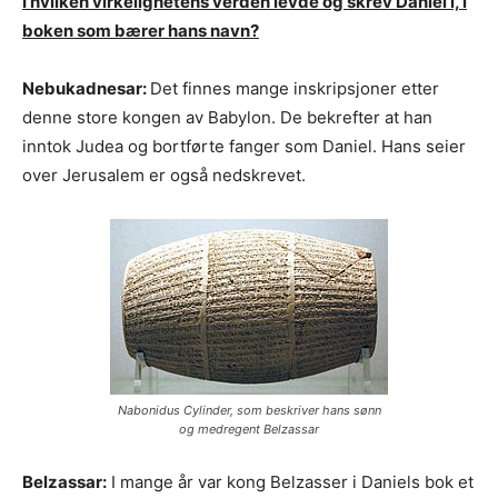
I hvilken virkelighetens verden levde og skrev Daniel i, i
boken som bærer hans navn?
Nebukadnesar:
Det finnes mange inskripsjoner etter
denne store kongen av Babylon. De bekrefter at han
inntok Judea og bortførte fanger som Daniel. Hans seier
over Jerusalem er også nedskrevet.
Nabonidus Cylinder, som beskriver hans sønn
og medregent Belzassar
Belzassar:
I mange år var kong Belzasser i Daniels bok et