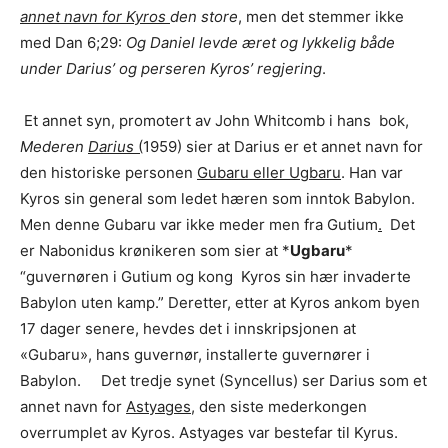
annet navn for Kyros
den store
, men det stemmer ikke
med Dan 6;29:
Og Daniel levde æret og lykkelig både
under Darius’ og perseren Kyros’ regjering
.
Et annet syn, promotert av John Whitcomb i hans bok,
Mederen
Darius
(
1959) sier at Darius er et annet navn for
den historiske personen
Gubaru eller Ugbaru
. Han var
Kyros sin general som ledet hæren som inntok Babylon.
Men denne Gubaru var ikke meder men fra Gutium
.
Det
er Nabonidus krønikeren som sier at *
Ugbaru
*
“guvernøren i Gutium og kong Kyros sin hær invaderte
Babylon uten kamp.” Deretter, etter at Kyros ankom byen
17 dager senere, hevdes det i innskripsjonen at
«Gubaru», hans guvernør, installerte guvernører i
Babylon. Det tredje synet (Syncellus) ser Darius som et
annet navn for
Astyages,
den siste mederkongen
overrumplet av Kyros. Astyages var bestefar til Kyrus.