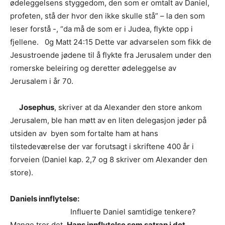
ødeleggelsens styggedom, den som er omtalt av Daniel,
profeten, stå der hvor den ikke skulle stå” – la den som
leser forstå -, “da må de som er i Judea, flykte opp i
fjellene. 0g Matt 24:15 Dette var advarselen som fikk de
Jesustroende jødene til å flykte fra Jerusalem under den
romerske beleiring og deretter ødeleggelse av
Jerusalem i år 70.
Josephus
, skriver at da Alexander den store ankom
Jerusalem, ble han møtt av en liten delegasjon jøder på
utsiden av byen som fortalte ham at hans
tilstedeværelse der var forutsagt i skriftene 400 år i
forveien (Daniel kap. 2,7 og 8 skriver om Alexander den
store).
Daniels innflytelse:
Influerte Daniel samtidige tenkere?
Mange tror det.
Hans innflytelse som satrap i det