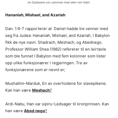
en Gudesønn sto sammen med dem inni ilden.
Hananiah, Mishael, and Azariah
Dan. 1:6-7 rapporterer at Daniel hadde tre venner med
seg fra Judea: Hananiah, Mishael, and Azariah. I Babylon
fikk de nye navn: Shadrach, Meshach, og Abednego.
Professor William Shea (1982) refererer til en leirtavle
som ble funnet I Babylon med fem kolonner som lister
opp ulike funksjonærer i regjeringen.
Tre av
funksjonærene som er nevnt er;
Mushallim-Marduk, En av overhodene for slavepikene.
Kan han være
Meshach
?
Ardi-Nabu, Han var
sipiru
-Ledsager til kronprinsen. Kan
han være
Abed nego
?