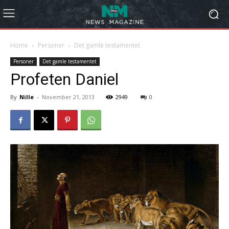
Home
Personer
Det gamle testamentet
Personer
Det gamle testamentet
Profeten Daniel
By
Nille
-
November 21, 2013
2949
0