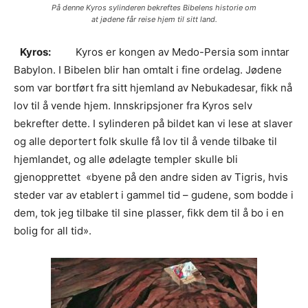
På denne Kyros sylinderen bekreftes Bibelens historie om
at jødene får reise hjem til sitt land.
Kyros:
Kyros er kongen av Medo-Persia som inntar
Babylon. I Bibelen blir han omtalt i fine ordelag. Jødene
som var bortført fra sitt hjemland av Nebukadesar, fikk nå
lov til å vende hjem. Innskripsjoner fra Kyros selv
bekrefter dette. I sylinderen på bildet kan vi lese at slaver
og alle deportert folk skulle få lov til å vende tilbake til
hjemlandet, og alle ødelagte templer skulle bli
gjenopprettet «byene på den andre siden av Tigris, hvis
steder var av etablert i gammel tid – gudene, som bodde i
dem, tok jeg tilbake til sine plasser, fikk dem til å bo i en
bolig for all tid».