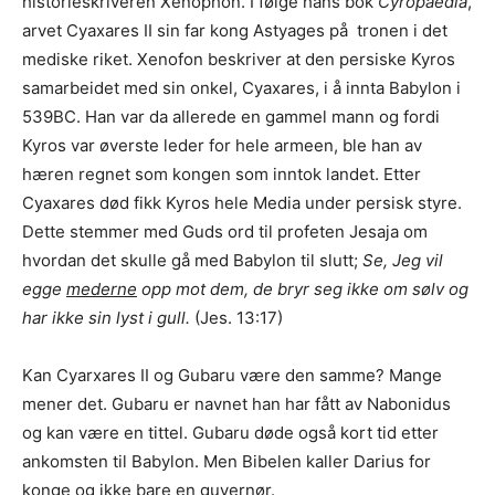
historieskriveren Xenophon. I følge hans bok
Cyropaedia
,
arvet Cyaxares II sin far kong Astyages på tronen i det
mediske riket. Xenofon beskriver at den persiske Kyros
samarbeidet med sin onkel, Cyaxares, i å innta Babylon i
539BC. Han var da allerede en gammel mann og fordi
Kyros var øverste leder for hele armeen, ble han av
hæren regnet som kongen som inntok landet. Etter
Cyaxares død fikk Kyros hele Media under persisk styre.
Dette stemmer med Guds ord til profeten Jesaja om
hvordan det skulle gå med Babylon til slutt;
Se, Jeg vil
egge
mederne
opp mot dem, de bryr seg ikke om sølv og
har ikke sin lyst i gull.
(Jes. 13:17)
Kan Cyarxares II og Gubaru være den samme? Mange
mener det. Gubaru er navnet han har fått av Nabonidus
og kan være en tittel. Gubaru døde også kort tid etter
ankomsten til Babylon. Men Bibelen kaller Darius for
konge og ikke bare en guvernør.