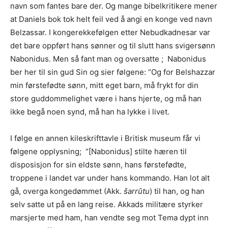
navn som fantes bare der. Og mange bibelkritikere mener
at Daniels bok tok helt feil ved å angi en konge ved navn
Belzassar. I kongerekkefølgen etter Nebudkadnesar var
det bare oppført hans sønner og til slutt hans svigersønn
Nabonidus. Men så fant man og oversatte ; Nabonidus
ber her til sin gud Sin og sier følgene: “Og for Belshazzar
min førstefødte sønn, mitt eget barn, må frykt for din
store guddommelighet være i hans hjerte, og må han
ikke begå noen synd, må han ha lykke i livet.
I følge en annen kileskrifttavle i Britisk museum får vi
følgene opplysning; “[Nabonidus] stilte hæren til
disposisjon for sin eldste sønn, hans førstefødte,
troppene i landet var under hans kommando. Han lot alt
gå, overga kongedømmet (Akk.
šarrûtu
) til han, og han
selv satte ut på en lang reise. Akkads militære styrker
marsjerte med ham, han vendte seg mot Tema dypt inn