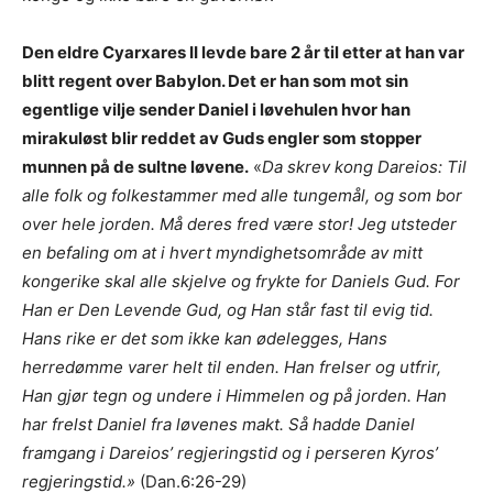
Den eldre Cyarxares II levde bare 2 år til etter at han var
blitt regent over Babylon. Det er han som mot sin
egentlige vilje sender Daniel i løvehulen hvor han
mirakuløst blir reddet av Guds engler som stopper
munnen på de sultne løvene.
«
Da skrev kong Dareios: Til
alle folk og folkestammer med alle tungemål, og som bor
over hele jorden. Må deres fred være stor! Jeg utsteder
en befaling om at i hvert myndighetsområde av mitt
kongerike skal alle skjelve og frykte for Daniels Gud. For
Han er Den Levende Gud, og Han står fast til evig tid.
Hans rike er det som ikke kan ødelegges, Hans
herredømme varer helt til enden. Han frelser og utfrir,
Han gjør tegn og undere i Himmelen og på jorden. Han
har frelst Daniel fra løvenes makt. Så hadde Daniel
framgang i Dareios’ regjeringstid og i perseren Kyros’
regjeringstid.»
(Dan.6:26-29)