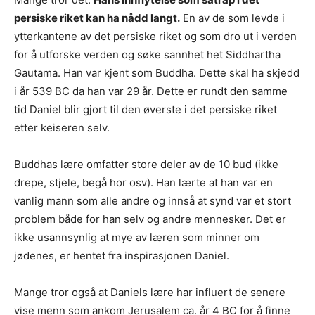
persiske riket kan ha nådd langt.
En av de som levde i
ytterkantene av det persiske riket og som dro ut i verden
for å utforske verden og søke sannhet het Siddhartha
Gautama. Han var kjent som Buddha. Dette skal ha skjedd
i år 539 BC da han var 29 år. Dette er rundt den samme
tid Daniel blir gjort til den øverste i det persiske riket
etter keiseren selv.
Buddhas lære omfatter store deler av de 10 bud (ikke
drepe, stjele, begå hor osv). Han lærte at han var en
vanlig mann som alle andre og innså at synd var et stort
problem både for han selv og andre mennesker. Det er
ikke usannsynlig at mye av læren som minner om
jødenes, er hentet fra inspirasjonen Daniel.
Mange tror også at Daniels lære har influert de senere
vise menn som ankom Jerusalem ca. år 4 BC for å finne