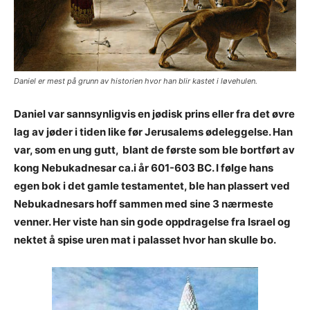
Daniel er mest på grunn av historien hvor han blir kastet i løvehulen.
Daniel var sannsynligvis en jødisk prins eller fra det øvre
lag av jøder i tiden like før Jerusalems ødeleggelse. Han
var, som en ung gutt, blant de første som ble bortført av
kong Nebukadnesar ca.i år 601-603 BC. I følge hans
egen bok i det gamle testamentet, ble han plassert ved
Nebukadnesars hoff sammen med sine 3 nærmeste
venner. Her viste han sin gode oppdragelse fra Israel og
nektet å spise uren mat i palasset hvor han skulle bo.