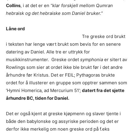
Collins
, i at det er en
“klar forskjell mellom Qumran
hebraisk og det hebraiske som Daniel bruker.”
Låne ord
Tre greske ord brukt
i teksten har lenge vært brukt som bevis for en senere
datering av Daniel. Alle tre er uttrykk for
musikkinstrumenter. Greske ordet
symphonia
er sitert av
Rowlings som sier at ordet ikke ble brukt før i det andre
århundre før Kristus. Det er FEIL; Pythagoras brukte
ordet for å illusterer en gruppe som opptrer sammen som
‘Hymni Homerica, ad Mercurium 51’;
datert fra det sjette
århundre BC, tiden for Daniel.
Det er også kjent at greske kjøpmenn og slaver tjente i
både den babylonske og assyriske perioden og det er
derfor ikke merkelig om noen greske ord på f.eks