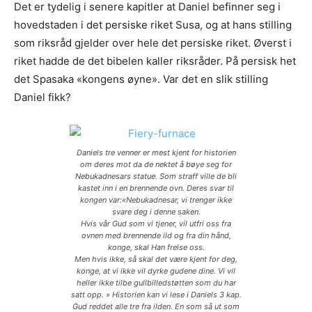
Det er tydelig i senere kapitler at Daniel befinner seg i
hovedstaden i det persiske riket Susa, og at hans stilling
som riksråd gjelder over hele det persiske riket. Øverst i
riket hadde de det bibelen kaller riksråder. På persisk het
det Spasaka «kongens øyne». Var det en slik stilling
Daniel fikk?
Daniels tre venner er mest kjent for historien
om deres mot da de nektet å bøye seg for
Nebukadnesars statue. Som straff ville de bli
kastet inn i en brennende ovn. Deres svar til
kongen var:«Nebukadnesar, vi trenger ikke
svare deg i denne saken.
Hvis vår Gud som vi tjener, vil utfri oss fra
ovnen med brennende ild og fra din hånd,
konge, skal Han frelse oss.
Men hvis ikke, så skal det være kjent for deg,
konge, at vi ikke vil dyrke gudene dine. Vi vil
heller ikke tilbe gullbilledstøtten som du har
satt opp. » Historien kan vi lese i Daniels 3 kap.
Gud reddet alle tre fra ilden. En som så ut som