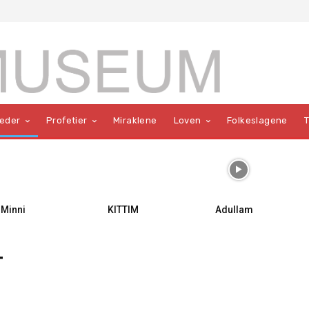
teder
Profetier
Miraklene
Loven
Folkeslagene
Minni
KITTIM
Adullam
T