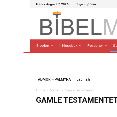
Friday, August 7, 2026
Sign in / Join
Bibelen
1. Mosebok
Personer
S
TADMOR – PALMYRA
Lachish
Home
Steder
Gamle Testamentet
GAMLE TESTAMENTE