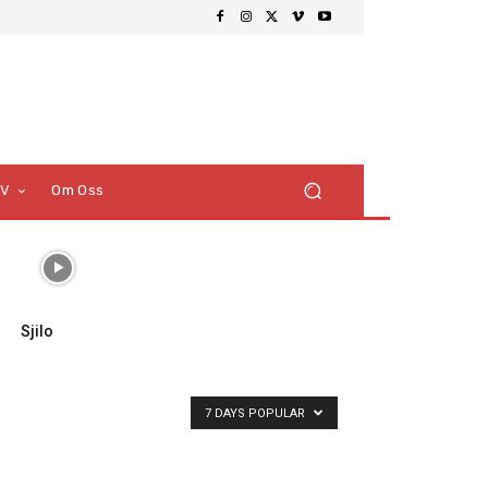
TV
Om Oss
Sjilo
7 DAYS POPULAR