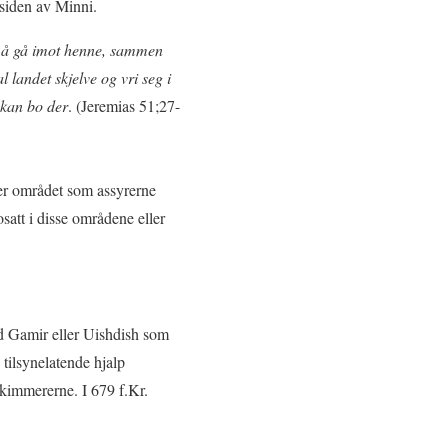
 siden av Minni.
il å gå imot henne, sammen
l landet skjelve og vri seg i
 kan bo der
. (Jeremias 51;27-
ler området som assyrerne
satt i disse områdene eller
and Gamir eller Uishdish som
 tilsynelatende hjalp
 kimmererne. I 679 f.Kr.