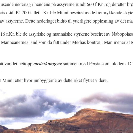
sende nederlag i hendene på assyrerne rundt 660 f.Kr., og deretter brøt 
eris død. På 700-tallet f.Kr. ble Minni beseiret av de fremrykkende skyt
t av assyrerne. Dette nederlaget bidro til ytterligere oppløsning av det ma
616 f.Kr. ble de assyriske og mannaiske styrkene beseiret av Nabopolas
il Manneanernes land som da falt under Medias kontroll. Man mener at M
att var det nettopp
mederkongene
sammen med Persia som tok dem. Da d
.
 Minni eller hvor innbyggerne av dette riket flyttet videre.