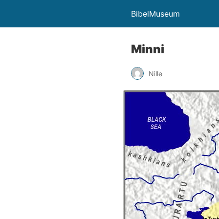
BibelMuseum
Minni
Nille