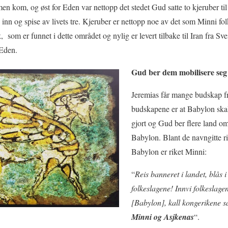
men kom, og øst for Eden var nettopp det stedet Gud satte to kjeruber ti
n og spise av livets tre. Kjeruber er nettopp noe av det som Minni folke
, som er funnet i dette området og nylig er levert tilbake til Iran fra Sve
or Eden.
Gud ber dem mobilisere seg
Jeremias får mange budskap fr
budskapene er at Babylon skal
gjort og Gud ber flere land om
Babylon. Blant de navngitte rik
Babylon er riket Minni:
“
Reis banneret i landet, blås 
folkeslagene! Innvi folkeslage
[Babylon], kall kongerikene
Minni og Asjkenas
“.