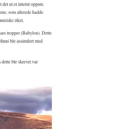
det ut et internt opprør,
erne, som allerede hadde
nneiske riket.
sars tropper (Babylon). Dette
inni ble assimilert med
ette ble skrevet var