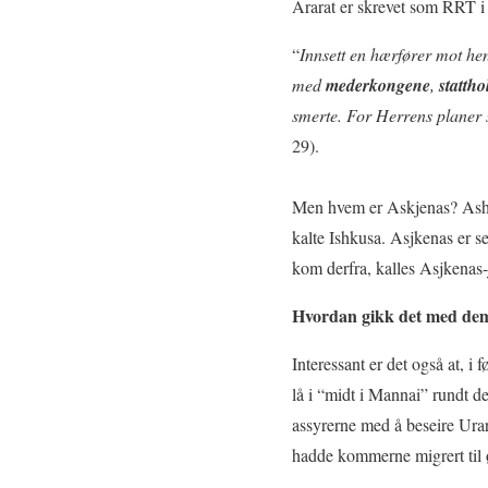
Ararat er skrevet som RRT i 
“
Innsett en hærfører mot he
med
mederkongene
,
statth
smerte. For Herrens planer s
29).
Men hvem er Askjenas? Ashken
kalte Ishkusa. Asjkenas er se
kom derfra, kalles Asjkenas-j
Hvordan gikk det med de
Interessant er det også at, i
lå i “midt i Mannai” rundt d
assyrerne med å beseire Urar
hadde kommerne migrert til 