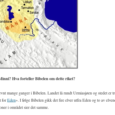
Minni? Hva forteller Bibelen om dette riket?
evnt mange ganger i Bibelen. Landet lå rundt Urmiasjøen og stedet er 
t for
Eden
». I følge Bibelen gikk det fire elver utfra Eden og to av elve
joner i området sier det samme.