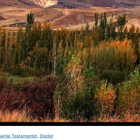
amle Testamentet
,
Steder