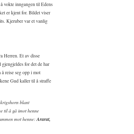
l å vokte inngangen til Edens
t er kjent for. Bildet viser
its. Kjeruber var et vanlig
a Herren. Et av disse
 gjengjeldes for det de har
 å reise seg opp i mot
ene Gud kaller til å straffe
i krigshorn blant
ne til å gå imot henne
 sammen mot henne:
Ararat,