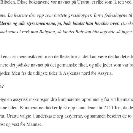
Bibelen. Disse bokstavene var navnet på Urartu, et rike som lå rett ved
nne. La hestene dra opp som bustete gresshopper. Innvi folkeslagene t
olderne og alle styresmennene, ja, hele landet han hersker over.
Da ska
kal settes i verk mot Babylon, så landet Babylon blir lagt øde så ingen
as er mere usikkert, men de fleste tror at det kan være det landet el
nere det jødiske navnet på det germanske riket, og alle jøder som var bo
øder. Men fra de tidligste tider lå Asjkenas nord for Assyria.
m?
 følge en assyrisk inskripsjon dro kimmererne opprinnelig fra sitt hjeml
enne tiden. Kimmererne dukker først opp i annalene i år 714 f.Kr., da de
tu. Urartu valgte å underkaste seg assyrerne, og sammen beseiret de to
øst og vest for Mannae.