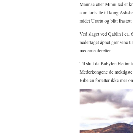
Mannae eller Minni led et knu
som fortsatte til kong Ashsh
raidet Urartu og blitt frastøt
Ved slaget ved Qablin i ca. 
nederlaget åpnet grensene t
mederne deretter.
Til slutt da Babylon ble innt
Mederkongene de mektigste
Bibelen forteller ikke mer om