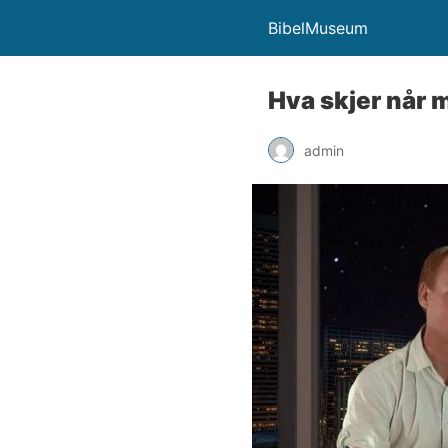
BibelMuseum
Hva skjer når 
admin