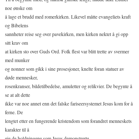
noe ønske om
å lage et brudd med romerkirken. Likevel måtte evangeliets kraft
og Bibelens
sannheter reise seg over pavekirken, men kirken nektet å gi opp
sitt krav om
at kirken sto over Guds Ord. Folk ﬂest var blitt trette av svermer
med munker
og nonner som gikk i sine prosesjoner, knelte foran statuer av
døde mennesker,
rosenkranser, bildetilbedelse, amuletter og relikvier. De begynte å
se at alt dette
ikke var noe annet enn det falske fariseersystemet Jesus kom for å
ferne. De
lengtet etter en fungerende kristendom som forandret menneskets
karakter til å
eie de holdningene som Jesus demonstrerte.