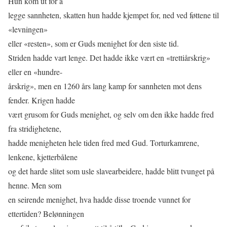
Hun kom ut for å
legge sannheten, skatten hun hadde kjempet for, ned ved føttene til
«levningen»
eller «resten», som er Guds menighet for den siste tid.
Striden hadde vart lenge. Det hadde ikke vært en «trettiårskrig»
eller en «hundre-
årskrig», men en 1260 års lang kamp for sannheten mot dens
fender. Krigen hadde
vært grusom for Guds menighet, og selv om den ikke hadde fred
fra stridighetene,
hadde menigheten hele tiden fred med Gud. Torturkamrene,
lenkene, kjetterbålene
og det harde slitet som usle slavearbeidere, hadde blitt tvunget på
henne. Men som
en seirende menighet, hva hadde disse troende vunnet for
ettertiden? Belønningen