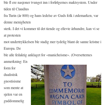
ble ﬂ ere nasjoner tvunget inn i forfølgernes maktsystem. Under
tiden til Claudius
fra Turin (år 800) og hans ledelse av Guds folk i ødemarken, var
denne menigheten
sterk. I det vi kommer til det tiende og ellevte århundre, kan vi se
at protesten
mot undertrykkelsen ble stadig mer tydelig blant de sanne kristne i
Europa. De
ble alle feilaktig anklaget for «manicheisme». (Oversetternes
anmerkning: En
form for
dualistisk
gnostisisme
som mente at
sjelen var en
guddommelig