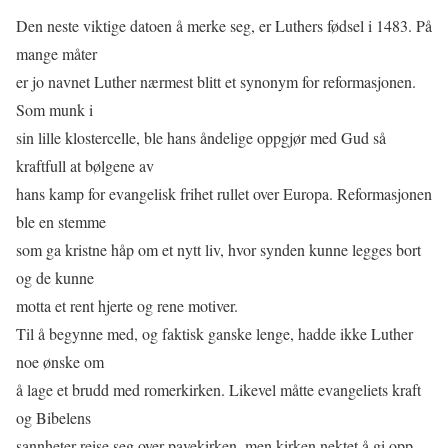
Den neste viktige datoen å merke seg, er Luthers fødsel i 1483. På
mange måter
er jo navnet Luther nærmest blitt et synonym for reformasjonen.
Som munk i
sin lille klostercelle, ble hans åndelige oppgjør med Gud så
kraftfull at bølgene av
hans kamp for evangelisk frihet rullet over Europa. Reformasjonen
ble en stemme
som ga kristne håp om et nytt liv, hvor synden kunne legges bort
og de kunne
motta et rent hjerte og rene motiver.
Til å begynne med, og faktisk ganske lenge, hadde ikke Luther
noe ønske om
å lage et brudd med romerkirken. Likevel måtte evangeliets kraft
og Bibelens
sannheter reise seg over pavekirken, men kirken nektet å gi opp