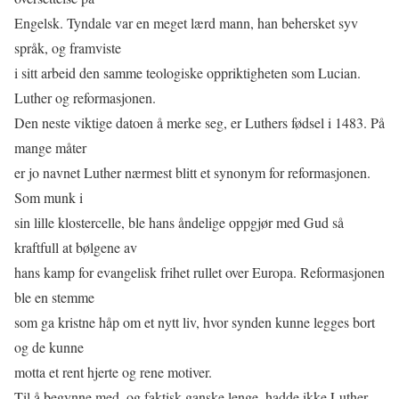
Engelsk. Tyndale var en meget lærd mann, han behersket syv
språk, og framviste
i sitt arbeid den samme teologiske oppriktigheten som Lucian.
Luther og reformasjonen.
Den neste viktige datoen å merke seg, er Luthers fødsel i 1483. På
mange måter
er jo navnet Luther nærmest blitt et synonym for reformasjonen.
Som munk i
sin lille klostercelle, ble hans åndelige oppgjør med Gud så
kraftfull at bølgene av
hans kamp for evangelisk frihet rullet over Europa. Reformasjonen
ble en stemme
som ga kristne håp om et nytt liv, hvor synden kunne legges bort
og de kunne
motta et rent hjerte og rene motiver.
Til å begynne med, og faktisk ganske lenge, hadde ikke Luther