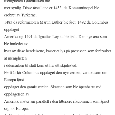
menigheten i ødemarken ble
mer synlig. Disse årstallene er 1453, da Konstantinopel ble
erobret av Tyrkerne.
1483 da reformatoren Martin Luther ble født. 1492 da Columbus
oppdaget
Amerika og 1491 da Ignatius Loyola ble født. Den nye æra som
ble innledet av
hver av disse hendelsene, kaster et lys på prosessen som forårsaket
at menigheten
i ødemarken til slutt kom ut fra sitt skjulested.
Førti år før Columbus oppdaget den nye verden, var det som om
Europa først
oppdaget den gamle verden. Skattene som ble åpenbarte ved
oppdagelsen av
Amerika, møter sin parallell i den litterære rikdommen som åpnet
seg for Europa,