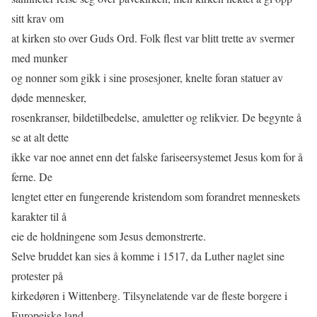
sitt krav om
at kirken sto over Guds Ord. Folk ﬂest var blitt trette av svermer
med munker
og nonner som gikk i sine prosesjoner, knelte foran statuer av
døde mennesker,
rosenkranser, bildetilbedelse, amuletter og relikvier. De begynte å
se at alt dette
ikke var noe annet enn det falske fariseersystemet Jesus kom for å
ferne. De
lengtet etter en fungerende kristendom som forandret menneskets
karakter til å
eie de holdningene som Jesus demonstrerte.
Selve bruddet kan sies å komme i 1517, da Luther naglet sine
protester på
kirkedøren i Wittenberg. Tilsynelatende var de ﬂeste borgere i
Europeiske land