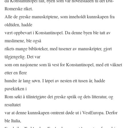
da Konstantinopel falt, byen som var hovedstaden til det Øst-
Romerske riket.
Alle de greske manuskriptene, som inneholdt kunnskapen fra
oldtiden, hadde
vært oppbevart i Konstantinopel. Da denne byen ble tatt av
muslimene, ble også
rikets mange biblioteker, med tusener av manuskripter, gjort
tilgjengelig. Det var
som om nasjonene som lå vest for Konstantinopel, med ett våknet
etter en ﬂere
hundre år lang søvn. I løpet av nesten ett tusen år, hadde
pavekirken i
Rom søkt å tilintetgjøre det greske språk og dets litteratur, og
resultatet
var at denne kunnskapen omtrent døde ut i VestEuropa. Derfor
ble Italia,