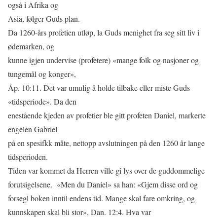
også i Afrika og
Asia, følger Guds plan.
Da 1260-års profetien utløp, la Guds menighet fra seg sitt liv i
ødemarken, og
kunne igjen undervise (profetere) «mange folk og nasjoner og
tungemål og konger»,
Åp. 10:11. Det var umulig å holde tilbake eller miste Guds
«tidsperiode». Da den
enestående kjeden av profetier ble gitt profeten Daniel, markerte
engelen Gabriel
på en spesifkk måte, nettopp avslutningen på den 1260 år lange
tidsperioden.
Tiden var kommet da Herren ville gi lys over de guddommelige
forutsigelsene. «Men du Daniel» sa han: «Gjem disse ord og
forsegl boken inntil endens tid. Mange skal fare omkring, og
kunnskapen skal bli stor», Dan. 12:4. Hva var