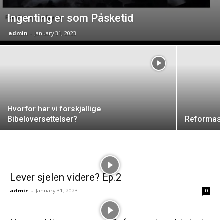
Ingenting er som Påsketid
admin
-
January 31, 2023
Hvorfor har vi forskjellige
Bibeloversettelser?
Reformasj
Lever sjelen videre? Ep.2
admin
-
January 31, 2023
0