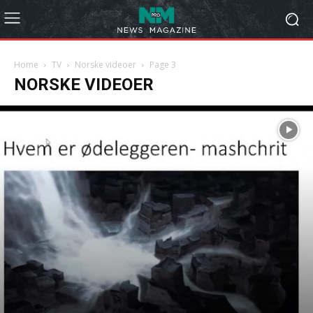
Home
TV
Norske videoer
Page 3
NORSKE VIDEOER