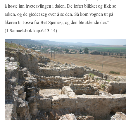
å høste inn hveteavlingen i dalen. De løftet blikket og fikk se
arken, og de gledet seg over å se den. Så kom vognen ut på
åkeren til Josva fra Bet-Sjemesj, og den ble stående der.”
(1.Samuelsbok kap.6:13-14)