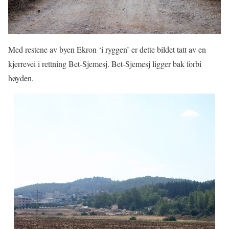
Med restene av byen Ekron ‘i ryggen’ er dette bildet tatt av en
kjerrevei i rettning Bet-Sjemesj. Bet-Sjemesj ligger bak forbi
høyden.