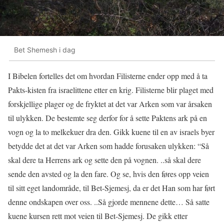
Bet Shemesh i dag
I Bibelen fortelles det om hvordan Filisterne ender opp med å ta
Pakts-kisten fra israelittene etter en krig. Filisterne blir plaget med
forskjellige plager og de fryktet at det var Arken som var årsaken
til ulykken. De bestemte seg derfor for å sette Paktens ark på en
vogn og la to melkekuer dra den. Gikk kuene til en av israels byer
betydde det at det var Arken som hadde forusaken ulykken: “Så
skal dere ta Herrens ark og sette den på vognen. ..så skal dere
sende den avsted og la den fare. Og se, hvis den føres opp veien
til sitt eget landområde, til Bet-Sjemesj, da er det Han som har ført
denne ondskapen over oss. ..Så gjorde mennene dette… Så satte
kuene kursen rett mot veien til Bet-Sjemesj. De gikk etter