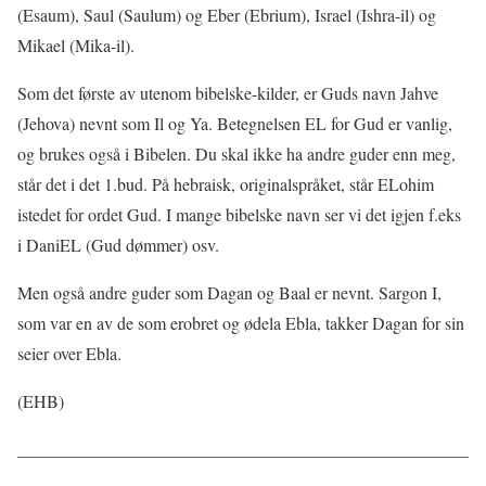
(Esaum), Saul (Saulum) og Eber (Ebrium), Israel (Ishra-il) og
Mikael (Mika-il).
Som det første av utenom bibelske-kilder, er Guds navn Jahve
(Jehova) nevnt som Il og Ya. Betegnelsen EL for Gud er vanlig,
og brukes også i Bibelen. Du skal ikke ha andre guder enn meg,
står det i det 1.bud. På hebraisk, originalspråket, står ELohim
istedet for ordet Gud. I mange bibelske navn ser vi det igjen f.eks
i DaniEL (Gud dømmer) osv.
Men også andre guder som Dagan og Baal er nevnt. Sargon I,
som var en av de som erobret og ødela Ebla, takker Dagan for sin
seier over Ebla.
(EHB)
____________________________________________________
________________________