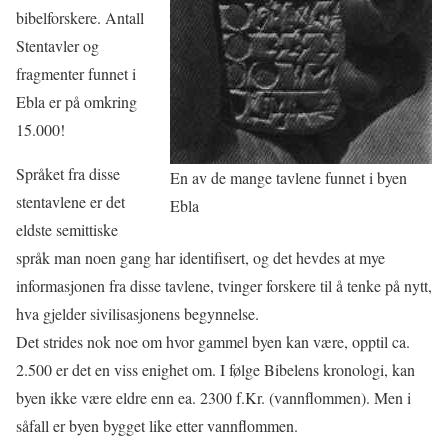
bibelforskere. Antall
Stentavler og
fragmenter funnet i
Ebla er på omkring
15.000!
Språket fra disse
En av de mange tavlene funnet i byen
stentavlene er det
Ebla
eldste semittiske
språk man noen gang har identifisert, og det hevdes at mye
informasjonen fra disse tavlene, tvinger forskere til å tenke på nytt,
hva gjelder sivilisasjonens begynnelse.
Det strides nok noe om hvor gammel byen kan være, opptil ca.
2.500 er det en viss enighet om. I følge Bibelens kronologi, kan
byen ikke være eldre enn ea. 2300 f.Kr. (vannflommen). Men i
såfall er byen bygget like etter vannflommen.