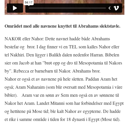
Området med alle navnene knyttet til Abrahams slektstavle.
NAKOR eller Nahor: Dette navnet hadde både Abrahams
bestefar og bror. I dag finner vi en TEL som kalles Nahor eller
tel Nakhiri. Den ligger i Balikh dalen nedenfor Harran. Bibelen
sier om Jacob at han ”brøt opp og dro til Mesopotamia til Nakors
by”. Rebecca er barnebarn til Nakor. Abrahams bror.
Nahor er også et av navnene på hele sletten. Paddan Aram het
også; Aram Naharaim (som blir oversatt med Mesopotamia i våre
bibler). Aram var en sønn av Sem men også en av sønnene til
Nakor het Aram. Landet Mitanni som har forbindelser med Egypt
og hettitene på Mose tid; ble kalt Nahor av egypterne. De hadde
et rike i samme område i tiden for 18 dynasti i Egypt (Mose tid).