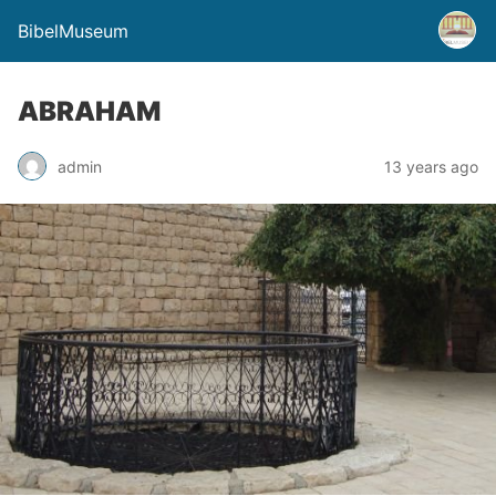
BibelMuseum
ABRAHAM
admin
13 years ago