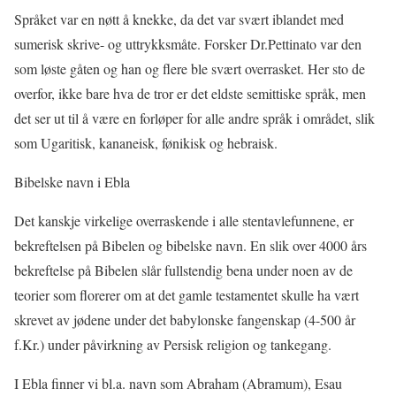
Språket var en nøtt å knekke, da det var svært iblandet med
sumerisk skrive- og uttrykksmåte. Forsker Dr.Pettinato var den
som løste gåten og han og flere ble svært overrasket. Her sto de
overfor, ikke bare hva de tror er det eldste semittiske språk, men
det ser ut til å være en forløper for alle andre språk i området, slik
som Ugaritisk, kananeisk, fønikisk og hebraisk.
Bibelske navn i Ebla
Det kanskje virkelige overraskende i alle stentavlefunnene, er
bekreftelsen på Bibelen og bibelske navn. En slik over 4000 års
bekreftelse på Bibelen slår fullstendig bena under noen av de
teorier som florerer om at det gamle testamentet skulle ha vært
skrevet av jødene under det babylonske fangenskap (4-500 år
f.Kr.) under påvirkning av Persisk religion og tankegang.
I Ebla finner vi bl.a. navn som Abraham (Abramum), Esau