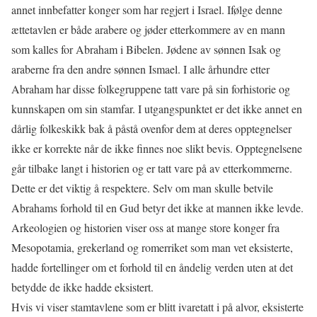
annet innbefatter konger som har regjert i Israel. Ifølge denne
ættetavlen er både arabere og jøder etterkommere av en mann
som kalles for Abraham i Bibelen. Jødene av sønnen Isak og
araberne fra den andre sønnen Ismael. I alle århundre etter
Abraham har disse folkegruppene tatt vare på sin forhistorie og
kunnskapen om sin stamfar. I utgangspunktet er det ikke annet en
dårlig folkeskikk bak å påstå ovenfor dem at deres opptegnelser
ikke er korrekte når de ikke finnes noe slikt bevis. Opptegnelsene
går tilbake langt i historien og er tatt vare på av etterkommerne.
Dette er det viktig å respektere. Selv om man skulle betvile
Abrahams forhold til en Gud betyr det ikke at mannen ikke levde.
Arkeologien og historien viser oss at mange store konger fra
Mesopotamia, grekerland og romerriket som man vet eksisterte,
hadde fortellinger om et forhold til en åndelig verden uten at det
betydde de ikke hadde eksistert.
Hvis vi viser stamtavlene som er blitt ivaretatt i på alvor, eksisterte