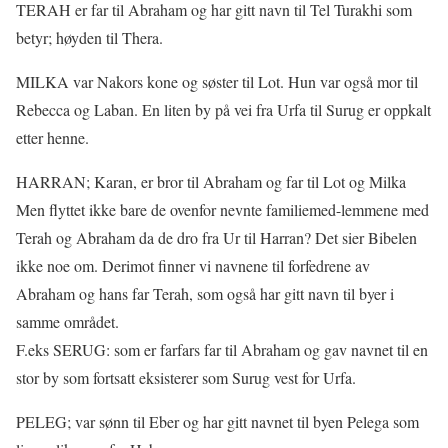
TERAH er far til Abraham og har gitt navn til Tel Turakhi som
betyr; høyden til Thera.
MILKA var Nakors kone og søster til Lot. Hun var også mor til
Rebecca og Laban. En liten by på vei fra Urfa til Surug er oppkalt
etter henne.
HARRAN; Karan, er bror til Abraham og far til Lot og Milka
Men flyttet ikke bare de ovenfor nevnte familiemed-lemmene med
Terah og Abraham da de dro fra Ur til Harran? Det sier Bibelen
ikke noe om. Derimot finner vi navnene til forfedrene av
Abraham og hans far Terah, som også har gitt navn til byer i
samme området.
F.eks SERUG: som er farfars far til Abraham og gav navnet til en
stor by som fortsatt eksisterer som Surug vest for Urfa.
PELEG; var sønn til Eber og har gitt navnet til byen Pelega som